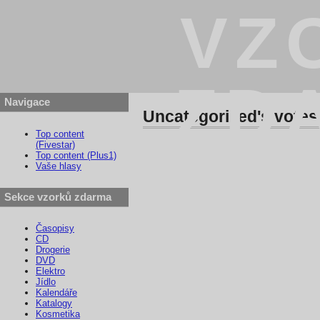
VZ
ZD
Navigace
Uncategorized's votes
Top content
(Fivestar)
Top content (Plus1)
Vaše hlasy
Sekce vzorků zdarma
Časopisy
CD
Drogerie
DVD
Elektro
Jídlo
Kalendáře
Katalogy
Kosmetika