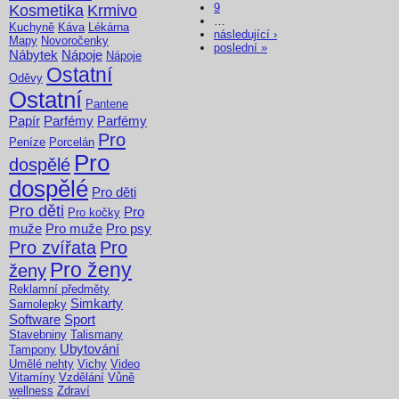
9
Kosmetika
Krmivo
…
Kuchyně
Káva
Lékárna
následující ›
Mapy
Novoročenky
poslední »
Nábytek
Nápoje
Nápoje
Ostatní
Oděvy
Ostatní
Pantene
Papír
Parfémy
Parfémy
Pro
Peníze
Porcelán
Pro
dospělé
dospělé
Pro děti
Pro děti
Pro
Pro kočky
muže
Pro muže
Pro psy
Pro zvířata
Pro
Pro ženy
ženy
Reklamní předměty
Simkarty
Samolepky
Software
Sport
Stavebniny
Talismany
Ubytování
Tampony
Umělé nehty
Vichy
Video
Vitamíny
Vzdělání
Vůně
wellness
Zdraví