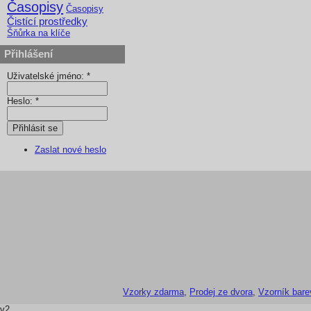
Časopisy
Časopisy
Čistící prostředky
Šňůrka na klíče
Přihlášení
Uživatelské jméno:
*
Heslo:
*
Zaslat nové heslo
Vzorky zdarma
,
Prodej ze dvora
,
Vzorník bare
v2