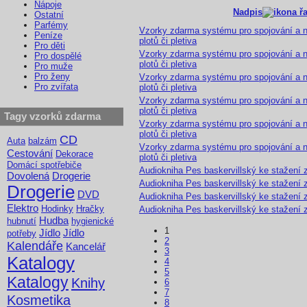
Nápoje
Nadpis
Ostatní
Parfémy
Vzorky zdarma systému pro spojování a na
Peníze
plotů či pletiva
Pro děti
Vzorky zdarma systému pro spojování a na
Pro dospělé
plotů či pletiva
Pro muže
Pro ženy
Vzorky zdarma systému pro spojování a na
Pro zvířata
plotů či pletiva
Vzorky zdarma systému pro spojování a na
plotů či pletiva
Tagy vzorků zdarma
Vzorky zdarma systému pro spojování a na
plotů či pletiva
CD
Auta
balzám
Vzorky zdarma systému pro spojování a na
Cestování
Dekorace
plotů či pletiva
Domácí spotřebiče
Audiokniha Pes baskervillský ke stažení
Dovolená
Drogerie
Audiokniha Pes baskervillský ke stažení
Drogerie
DVD
Audiokniha Pes baskervillský ke stažení
Elektro
Hodinky
Hračky
Audiokniha Pes baskervillský ke stažení
Hudba
hubnutí
hygienické
1
Jídlo
Jídlo
potřeby
2
Kalendáře
Kancelář
3
Katalogy
4
5
Katalogy
Knihy
6
7
Kosmetika
8