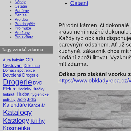
Nápoje
Ostatní
Ostatní
Parfémy
Peníze
Pro děti
Pro dospělé
Přírodní kámen, či dokonalé 
Pro muže
krásu není možné dokonale za
Pro ženy
Pro zvířata
Každý typ obkladu disponuje
barevným odstínem. Ať už se
Tagy vzorků zdarma
kuchyně, zákazník chce mít 
dodání zboží litovat. Vyzkou
CD
Auta
balzám
mít zdarma.
Cestování
Dekorace
Domácí spotřebiče
Odkaz pro získání vzorku 
Dovolená
Drogerie
https://www.obkladyrepa.cz/
Drogerie
DVD
Elektro
Hodinky
Hračky
Hudba
hubnutí
hygienické
Jídlo
Jídlo
potřeby
Kalendáře
Kancelář
Katalogy
Katalogy
Knihy
Kosmetika