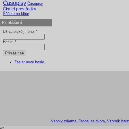
Časopisy
Časopisy
Čistící prostředky
Šňůrka na klíče
Přihlášení
Uživatelské jméno:
*
Heslo:
*
Zaslat nové heslo
Vzorky zdarma
,
Prodej ze dvora
,
Vzorník bare
v2