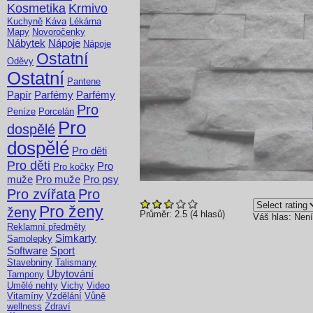
Kosmetika
Krmivo
Kuchyně
Káva
Lékárna
Mapy
Novoročenky
Nábytek
Nápoje
Nápoje
Ostatní
Oděvy
Ostatní
Pantene
Papír
Parfémy
Parfémy
Pro
Peníze
Porcelán
Pro
dospělé
dospělé
Pro děti
Pro děti
Pro
Pro kočky
muže
Pro muže
Pro psy
Pro zvířata
Pro
Pro ženy
ženy
Průměr:
2.5
(
4
hlasů)
Váš hlas:
Není
Reklamní předměty
Simkarty
Samolepky
Software
Sport
Stavebniny
Talismany
Ubytování
Tampony
Umělé nehty
Vichy
Video
Vitamíny
Vzdělání
Vůně
wellness
Zdraví