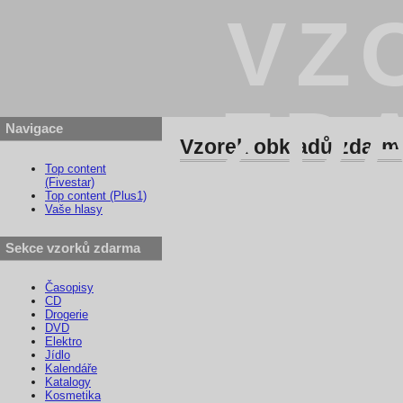
VZ
ZD
Navigace
Vzorek obkladů zdarm
Top content
(Fivestar)
Top content (Plus1)
Vaše hlasy
Sekce vzorků zdarma
Časopisy
CD
Drogerie
DVD
Elektro
Jídlo
Kalendáře
Katalogy
Kosmetika