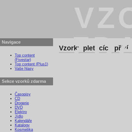
VZ
ZD
Navigace
Vzorky pletacích přízí
Top content
(Fivestar)
Top content (Plus1)
Vaše hlasy
Sekce vzorků zdarma
Časopisy
CD
Drogerie
DVD
Elektro
Jídlo
Kalendáře
Katalogy
Kosmetika