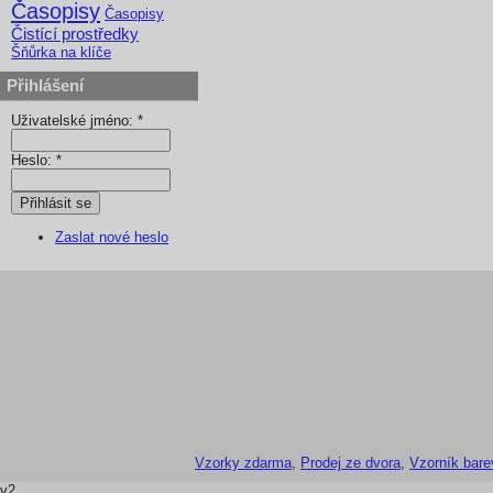
Časopisy
Časopisy
Čistící prostředky
Šňůrka na klíče
Přihlášení
Uživatelské jméno:
*
Heslo:
*
Zaslat nové heslo
Vzorky zdarma
,
Prodej ze dvora
,
Vzorník bare
v2