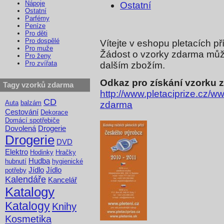
Nápoje
Ostatní
Ostatní
Parfémy
Peníze
Pro děti
Pro dospělé
Vítejte v eshopu pletacích p
Pro muže
Žádost o vzorky zdarma můž
Pro ženy
Pro zvířata
dalším zbožím.
Odkaz pro získání vzorku 
Tagy vzorků zdarma
http://www.pletaciprize.cz/w
CD
Auta
balzám
zdarma
Cestování
Dekorace
Domácí spotřebiče
Dovolená
Drogerie
Drogerie
DVD
Elektro
Hodinky
Hračky
Hudba
hubnutí
hygienické
Jídlo
Jídlo
potřeby
Kalendáře
Kancelář
Katalogy
Katalogy
Knihy
Kosmetika