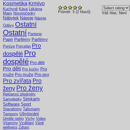
Kosmetika
Krmivo
Kuchyně
Káva
Lékárna
Průměr:
5
(
2
hlasů)
Váš hlas:
Není
Mapy
Novoročenky
Nábytek
Nápoje
Nápoje
Ostatní
Oděvy
Ostatní
Pantene
Papír
Parfémy
Parfémy
Pro
Peníze
Porcelán
Pro
dospělé
dospělé
Pro děti
Pro děti
Pro
Pro kočky
muže
Pro muže
Pro psy
Pro zvířata
Pro
Pro ženy
ženy
Reklamní předměty
Simkarty
Samolepky
Software
Sport
Stavebniny
Talismany
Ubytování
Tampony
Umělé nehty
Vichy
Video
Vitamíny
Vzdělání
Vůně
wellness
Zdraví